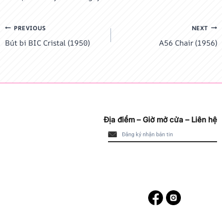
Điều
PREVIOUS
NEXT
Bút bi BIC Cristal (1950)
A56 Chair (1956)
hướng
bài
viết
Địa điểm – Giờ mở cửa – Liên hệ