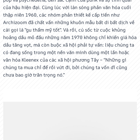
của hậu hiện đại. Cùng lúc với làn sóng phản văn hóa cuối
thập niên 1960, các nhóm phản thiết kế cấp tiến như
Archizoom đã chất vấn những khuôn mẫu bất di bất dịch về
cái gọi là “gu thẩm mỹ tốt”. Và rồi, cú sốc từ cuộc khủng
hoảng dầu mỏ đầu những năm 1970 không chỉ khiến giá hóa
dầu tăng vọt, mà còn buộc xã hội phải tự vấn: liệu chúng ta
có đang sống trong một nền văn minh dùng một lần hoặc
văn hóa Kleenex của các xã hội phương Tây – “Những gì
chúng ta mua chỉ để rồi vứt đi, bởi chúng ta vốn dĩ cũng
chưa bao giờ trân trọng nó.”