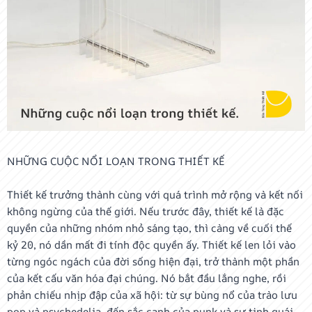
NHỮNG CUỘC NỔI LOẠN TRONG THIẾT KẾ
Thiết kế trưởng thành cùng với quá trình mở rộng và kết nối
không ngừng của thế giới. Nếu trước đây, thiết kế là đặc
quyền của những nhóm nhỏ sáng tạo, thì càng về cuối thế
kỷ 20, nó dần mất đi tính độc quyền ấy. Thiết kế len lỏi vào
từng ngóc ngách của đời sống hiện đại, trở thành một phần
của kết cấu văn hóa đại chúng. Nó bắt đầu lắng nghe, rồi
phản chiếu nhịp đập của xã hội: từ sự bùng nổ của trào lưu
pop và psychedelia, đến sắc cạnh của punk và sự tinh quái