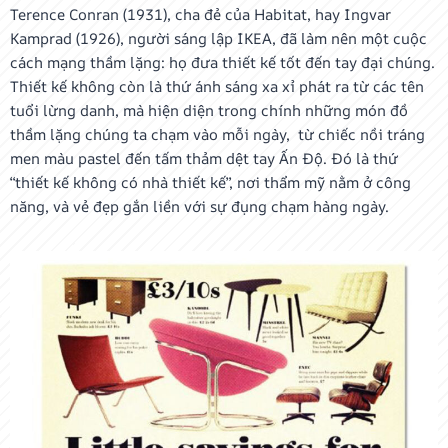
Terence Conran (1931), cha đẻ của Habitat, hay Ingvar
Kamprad (1926), người sáng lập IKEA, đã làm nên một cuộc
cách mạng thầm lặng: họ đưa thiết kế tốt đến tay đại chúng.
Thiết kế không còn là thứ ánh sáng xa xỉ phát ra từ các tên
tuổi lừng danh, mà hiện diện trong chính những món đồ
thầm lặng chúng ta chạm vào mỗi ngày, từ chiếc nồi tráng
men màu pastel đến tấm thảm dệt tay Ấn Độ. Đó là thứ
“thiết kế không có nhà thiết kế”, nơi thẩm mỹ nằm ở công
năng, và vẻ đẹp gắn liền với sự đụng chạm hàng ngày.