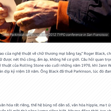
cao của nghệ thuật vẽ chữ thương mại bằng tay,” Roger Black, c
iữ được nét thủ công, ấm áp, không hề cơ giới. Câu hỏi quan trọ
mỹ thuật của Rolling Stone vào cuối những năm 1970, khi Jann W
ân dịp kỷ niệm 10 năm. Ông Black đã thuê Parkinson, lúc đó đang
văn hóa rất riêng, thế hệ bùng nổ dân số, văn hóa hippie, ma t 
yền tải một thứ năng lượng riêng biệt. Nhưng đồng thời, tạp c