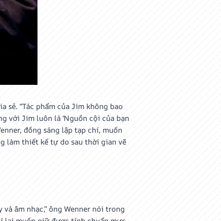
hia sẻ. “Tác phẩm của Jim không bao
ng với Jim luôn là ‘Nguồn cội của bạn
enner, đồng sáng lập tạp chí, muốn
 làm thiết kế tự do sau thời gian vẽ
úy và âm nhạc,” ông Wenner nói trong
hí lại muốn giữ được tính chuẩn mực