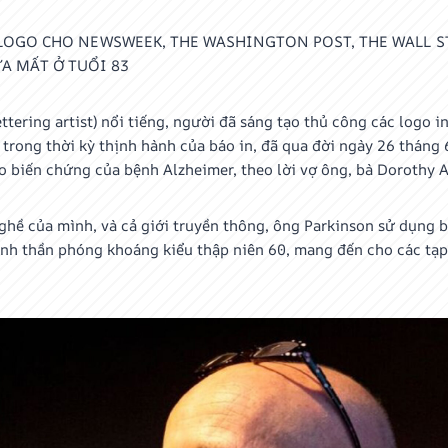
 LOGO CHO NEWSWEEK, THE WASHINGTON POST, THE WALL S
ỪA MẤT Ở TUỔI 83
ttering artist) nổi tiếng, người đã sáng tạo thủ công các logo in
rong thời kỳ thịnh hành của báo in, đã qua đời ngày 26 tháng 6 
 biến chứng của bệnh Alzheimer, theo lời vợ ông, bà Dorothy A.
ghề của mình, và cả giới truyền thông, ông Parkinson sử dụng 
 tinh thần phóng khoáng kiểu thập niên 60, mang đến cho các tạ