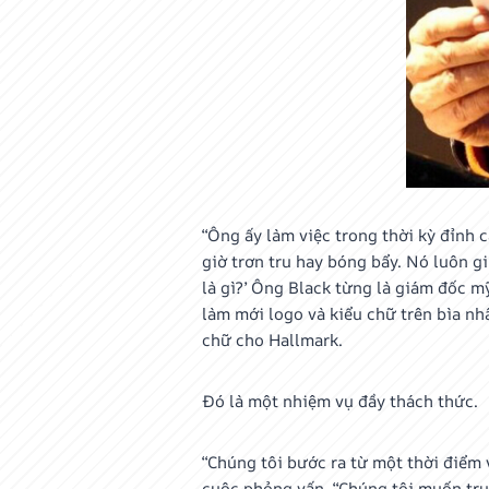
“Ông ấy làm việc trong thời kỳ đỉnh 
giờ trơn tru hay bóng bẩy. Nó luôn g
là gì?’ Ông Black từng là giám đốc 
làm mới logo và kiểu chữ trên bìa nh
chữ cho Hallmark.
Đó là một nhiệm vụ đầy thách thức.
“Chúng tôi bước ra từ một thời điểm 
cuộc phỏng vấn. “Chúng tôi muốn tru