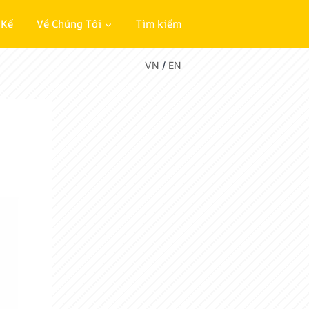
 Kế
Về Chúng Tôi
Tìm kiếm
VN
/
EN